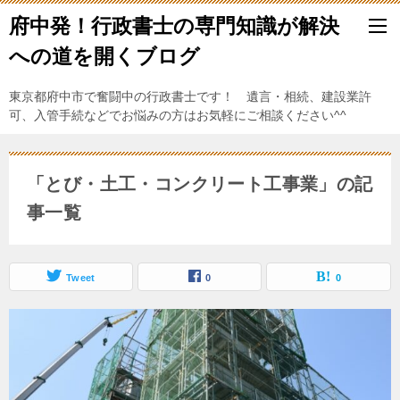
府中発！行政書士の専門知識が解決
への道を開くブログ
東京都府中市で奮闘中の行政書士です！ 遺言・相続、建設業許
可、入管手続などでお悩みの方はお気軽にご相談ください^^
「とび・土工・コンクリート工事業」の記
事一覧
Tweet
0
0