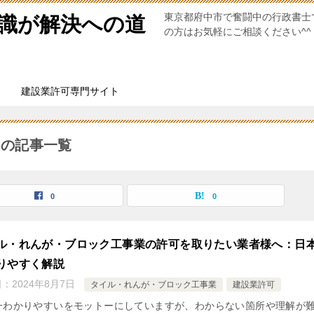
東京都府中市で奮闘中の行政書士
識が解決への道
の方はお気軽にご相談ください^^
建設業許可専門サイト
」の記事一覧
0
0
ル・れんが・ブロック工事業の許可を取りたい業者様へ：日
りやすく解説
日：
2024年8月7日
タイル・れんが・ブロック工事業
建設業許可
一わかりやすいをモットーにしていますが、わからない箇所や理解が