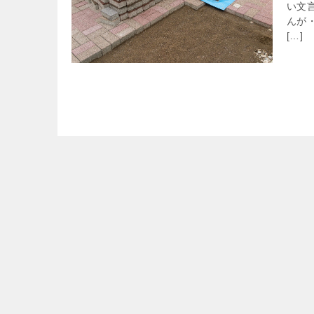
い文
んが
[…]